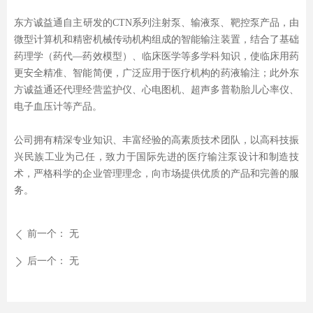
东方诚益通自主研发的CTN系列注射泵、输液泵、靶控泵产品，由
微型计算机和精密机械传动机构组成的智能输注装置，结合了基础
药理学（药代—药效模型）、临床医学等多学科知识，使临床用药
更安全精准、智能简便，广泛应用于医疗机构的药液输注；此外东
方诚益通还代理经营监护仪、心电图机、超声多普勒胎儿心率仪、
电子血压计等产品。
公司拥有精深专业知识、丰富经验的高素质技术团队，以高科技振
兴民族工业为己任，致力于国际先进的医疗输注泵设计和制造技
术，严格科学的企业管理理念，向市场提供优质的产品和完善的服
务。
前一个：
无
ꄴ
后一个：
无
ꄲ